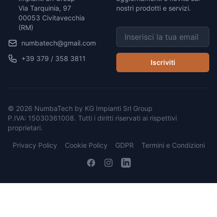
Via Tarquinia, 97
nostri prodotti e servizi.
00053 Civitavecchia
(RM)
numbatech@gmail.com
+39 379 / 358 3811
Iscriviti
© 2026 NumbaTech by KG Impianti Srl Group
P.IVA: 15030361008. Tutti i diritti riservati ai rispettivi
proprietari.
Privacy Policy
Cookie Policy
GDPR
Termini e Condizioni